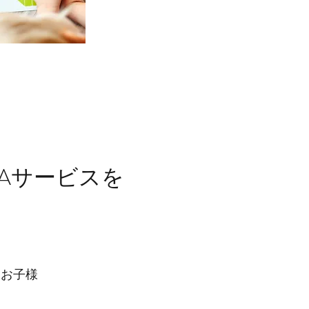
BAサービスを
。
。
るお子様