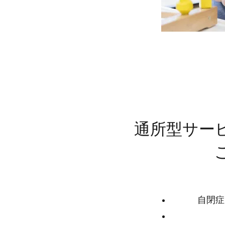
​通所型サー
自閉症